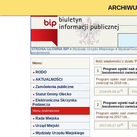
ARCHIWUM 
STRONA GŁÓWNA BIP
»
Wydziały Urzędu Miejskiego
»
Wydział Gos
bezdomnymi
Ilość wiadomości z działu 
Menu:
Program opieki nad 
1
RODO
bezdomności zwierzat
AKTUALNOŚCI
Program opieki nad zwier
zwierząt na 2018 rok...
Zamówienia publiczne
26
Czy
2018-05-29 11
Statut Gminy Olecko
Elektroniczna Skrzynka
Program opieki nad 
Podawcza
2
bezdomności zwierzat
Menu podmiotowe
Program opieki nad zwier
zwierząt na 2017 rok...
Rada Miejska
56
Urząd Miejski
Czy
2017-05-17 10
Wydziały Urzędu Miejskiego