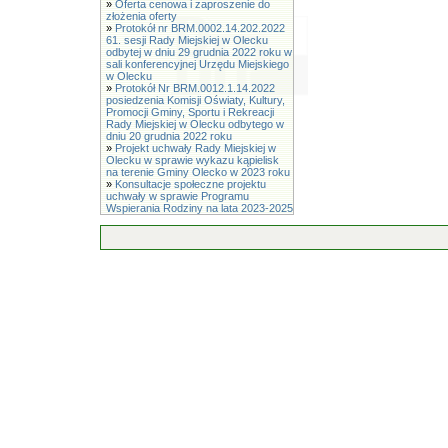
»
Oferta cenowa i zaproszenie do
złożenia oferty
»
Protokół nr BRM.0002.14.202.2022
61. sesji Rady Miejskiej w Olecku
odbytej w dniu 29 grudnia 2022 roku w
sali konferencyjnej Urzędu Miejskiego
w Olecku
»
Protokół Nr BRM.0012.1.14.2022
posiedzenia Komisji Oświaty, Kultury,
Promocji Gminy, Sportu i Rekreacji
Rady Miejskiej w Olecku odbytego w
dniu 20 grudnia 2022 roku
»
Projekt uchwały Rady Miejskiej w
Olecku w sprawie wykazu kąpielisk
na terenie Gminy Olecko w 2023 roku
»
Konsultacje społeczne projektu
uchwały w sprawie Programu
Wspierania Rodziny na lata 2023-2025