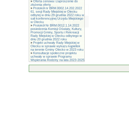
»
Oferta cenowa i zaproszenie do
złożenia oferty
»
Protokół nr BRM.0002.14.202.2022
61. sesji Rady Miejskiej w Olecku
odbytej w dniu 29 grudnia 2022 roku w
sali konferencyjnej Urzędu Miejskiego
w Olecku
»
Protokół Nr BRM.0012.1.14.2022
posiedzenia Komisji Oświaty, Kultury,
Promocji Gminy, Sportu i Rekreacji
Rady Miejskiej w Olecku odbytego w
dniu 20 grudnia 2022 roku
»
Projekt uchwały Rady Miejskiej w
Olecku w sprawie wykazu kąpielisk
na terenie Gminy Olecko w 2023 roku
»
Konsultacje społeczne projektu
uchwały w sprawie Programu
Wspierania Rodziny na lata 2023-2025