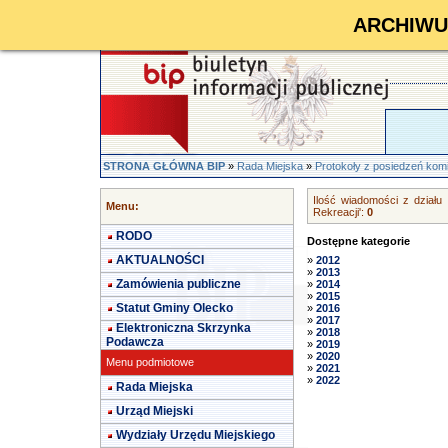
ARCHIWUM 
STRONA GŁÓWNA BIP
»
Rada Miejska
»
Protokoły z posiedzeń kom
Ilość wiadomości z działu 
Menu:
Rekreacji':
0
RODO
Dostępne kategorie
AKTUALNOŚCI
»
2012
»
2013
Zamówienia publiczne
»
2014
»
2015
Statut Gminy Olecko
»
2016
»
2017
Elektroniczna Skrzynka
»
2018
Podawcza
»
2019
»
2020
Menu podmiotowe
»
2021
»
2022
Rada Miejska
Urząd Miejski
Wydziały Urzędu Miejskiego