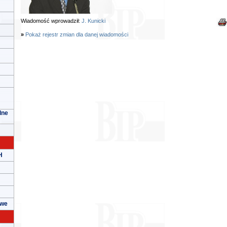
Wiadomość wprowadził:
J. Kunicki
»
Pokaż rejestr zmian dla danej wiadomości
lne
H
owe