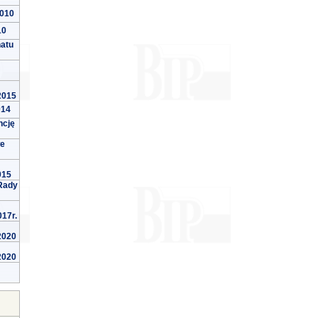
2010
10
natu
 2015
014
ncję
we
015
Rady
017r.
 2020
 2020