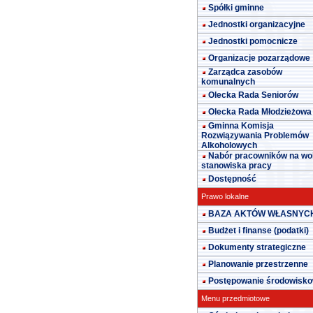
Spółki gminne
Jednostki organizacyjne
Jednostki pomocnicze
Organizacje pozarządowe
Zarządca zasobów
komunalnych
Olecka Rada Seniorów
Olecka Rada Młodzieżowa
Gminna Komisja
Rozwiązywania Problemów
Alkoholowych
Nabór pracowników na wo
stanowiska pracy
Dostępność
Prawo lokalne
BAZA AKTÓW WŁASNYC
Budżet i finanse (podatki)
Dokumenty strategiczne
Planowanie przestrzenne
Postępowanie środowisk
Menu przedmiotowe