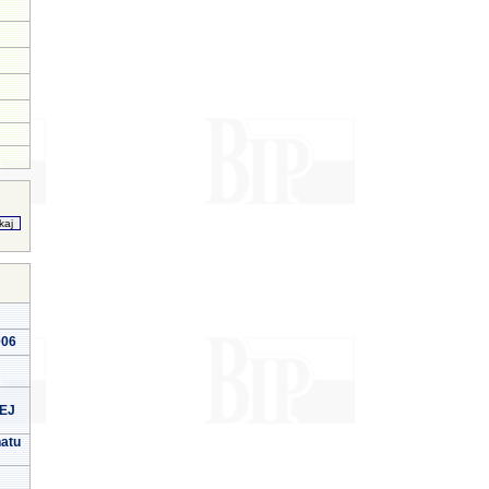
006
EJ
natu