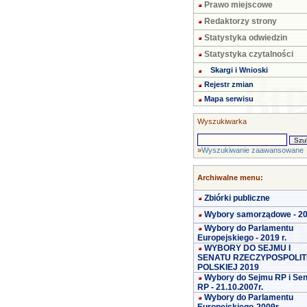
Prawo miejscowe
Redaktorzy strony
Statystyka odwiedzin
Statystyka czytalności
Skargi i Wnioski
Rejestr zmian
Mapa serwisu
Wyszukiwarka
»
Wyszukiwanie zaawansowane
Archiwalne menu:
Zbiórki publiczne
Wybory samorządowe - 2
Wybory do Parlamentu
Europejskiego - 2019 r.
WYBORY DO SEJMU I
SENATU RZECZYPOSPOLIT
POLSKIEJ 2019
Wybory do Sejmu RP i Se
RP - 21.10.2007r.
Wybory do Parlamentu