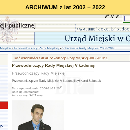
ARCHIWUM z lat 2002 – 2022
0
+
-
A
A
A
Miejska
»
Przewodniczący Rady Miejskiej
»
V kadencja Rady Miejskiej 2006-2010
Ilość wiadomości z działu 'V kadencja Rady Miejskiej 2006-2010':
1
Przewodniczący Rady Miejskiej V kadencji
Przewodniczący Rady Miejskiej
Przewodniczącym Rady Miejskiej V kadencji był Karol Sobczak
10
Data wprowadzenia: 2006-11-27 20
Data upublicznienia:
Art. czytany:
9447
razy
go