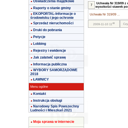
Oświadczenia majątkowe
Uchwała Nr 319/09 z d
7
wysokości stawek po
Raporty o stanie gminy
EKOPORTAL-Informacje o
Uchwała Nr 319/09 ...
środowisku i jego ochronie
Sprzedaż nieruchomości
48
Czy
2009-11-10 11
Druki do pobrania
Petycje
Lobbing
Rejestry i ewidencje
Jak załatwić sprawę
Informacja publiczna
WYBORY SAMORZĄDOWE
2018
ŁAWNICY
Menu ogólne
Kontakt
Instrukcja obsługi
Narodowy Spis Powszechny
Ludności i Mieszkań 2021
Moja sprawa w internecie