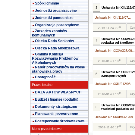
Spółki gminne
3
Uchwała Nr XIII/119/0
Jednostki organizacyjne
Jednostki pomocnicze
Uchwała Nr XIII/119/07...
Organizacje pozarządowe
48
Czy
2015-11-24 09
Zarządca zasobów
komunalnych
Uchwała Nr XXXV/326/
Olecka Rada Seniorów
4
podatku od środków 
Olecka Rada Młodzieżowa
Uchwała Nr XXXV/326/09...
Gminna Komisja
Rozwiązywania Problemów
19
Czy
2010-01-21 13
Alkoholowych
Nabór pracowników na wolne
stanowiska pracy
Uchwała Nr XXIII/21
5
transportowych
Dostępność
Uchwała Nr XXIII/212/08...
Prawo lokalne
BAZA AKTÓW WŁASNYCH
18
Czy
2010-01-21 13
Budżet i finanse (podatki)
Uchwała Nr XXXIV/320
Dokumenty strategiczne
6
zwolnień podatku od
Planowanie przestrzenne
Uchwała Nr XXXIV/320/09..
Postępowanie środowiskowe
49
Czy
2009-11-10 11
Menu przedmiotowe