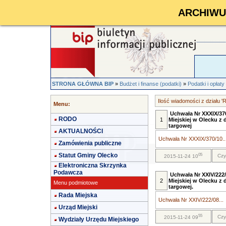
ARCHIWUM 
STRONA GŁÓWNA BIP
»
Budżet i finanse (podatki)
»
Podatki i opłaty
Ilość wiadomości z działu '
Menu:
Uchwała Nr XXXIX/370
RODO
1
Miejskiej w Olecku z 
targowej
AKTUALNOŚCI
Uchwała Nr XXXIX/370/10..
Zamówienia publiczne
Statut Gminy Olecko
05
Czy
2015-11-24 10
Elektroniczna Skrzynka
Podawcza
Uchwała Nr XXIV/222/
2
Miejskiej w Olecku z 
Menu podmiotowe
targowej.
Rada Miejska
Uchwała Nr XXIV/222/08...
Urząd Miejski
55
Czy
2015-11-24 09
Wydziały Urzędu Miejskiego