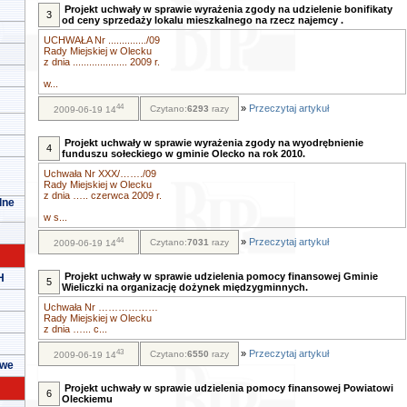
Projekt uchwały w sprawie wyrażenia zgody na udzielenie bonifikaty
3
od ceny sprzedaży lokalu mieszkalnego na rzecz najemcy .
UCHWAŁA Nr ............../09
Rady Miejskiej w Olecku
z dnia .................... 2009 r.
w...
44
»
Przeczytaj artykuł
Czytano:
6293
razy
2009-06-19 14
Projekt uchwały w sprawie wyrażenia zgody na wyodrębnienie
4
funduszu sołeckiego w gminie Olecko na rok 2010.
Uchwała Nr XXX/……./09
Rady Miejskiej w Olecku
z dnia ….. czerwca 2009 r.
lne
w s...
44
»
Przeczytaj artykuł
Czytano:
7031
razy
2009-06-19 14
Projekt uchwały w sprawie udzielenia pomocy finansowej Gminie
H
5
Wieliczki na organizację dożynek międzygminnych.
Uchwała Nr ………………
Rady Miejskiej w Olecku
z dnia …... c...
43
»
Przeczytaj artykuł
Czytano:
6550
razy
2009-06-19 14
owe
Projekt uchwały w sprawie udzielenia pomocy finansowej Powiatowi
6
Oleckiemu