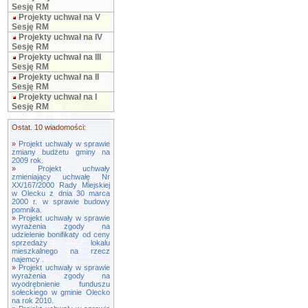
Sesję RM
Projekty uchwał na V
Sesję RM
Projekty uchwał na IV
Sesję RM
Projekty uchwał na III
Sesję RM
Projekty uchwał na II
Sesję RM
Projekty uchwał na I
Sesję RM
Ostat. 10 wiadomości:
»
Projekt uchwały w sprawie
zmiany budżetu gminy na
2009 rok.
»
Projekt uchwały
zmieniający uchwałę Nr
XX/167/2000 Rady Miejskiej
w Olecku z dnia 30 marca
2000 r. w sprawie budowy
pomnika.
»
Projekt uchwały w sprawie
wyrażenia zgody na
udzielenie bonifikaty od ceny
sprzedaży lokalu
mieszkalnego na rzecz
najemcy .
»
Projekt uchwały w sprawie
wyrażenia zgody na
wyodrębnienie funduszu
sołeckiego w gminie Olecko
na rok 2010.