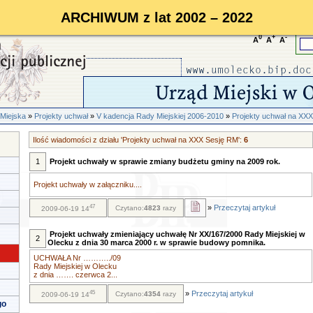
ARCHIWUM z lat 2002 – 2022
0
+
-
A
A
A
Miejska
»
Projekty uchwał
»
V kadencja Rady Miejskiej 2006-2010
»
Projekty uchwał na XX
Ilość wiadomości z działu 'Projekty uchwał na XXX Sesję RM':
6
1
Projekt uchwały w sprawie zmiany budżetu gminy na 2009 rok.
Projekt uchwały w załączniku....
47
»
Przeczytaj artykuł
Czytano:
4823
razy
2009-06-19 14
Projekt uchwały zmieniający uchwałę Nr XX/167/2000 Rady Miejskiej w
2
Olecku z dnia 30 marca 2000 r. w sprawie budowy pomnika.
UCHWAŁA Nr ………../09
Rady Miejskiej w Olecku
z dnia ……. czerwca 2...
45
»
Przeczytaj artykuł
Czytano:
4354
razy
2009-06-19 14
go