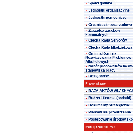
Spółki gminne
Jednostki organizacyjne
Jednostki pomocnicze
Organizacje pozarządowe
Zarządca zasobów
komunalnych
Olecka Rada Seniorów
Olecka Rada Młodzieżowa
Gminna Komisja
Rozwiązywania Problemów
Alkoholowych
Nabór pracowników na wo
stanowiska pracy
Dostępność
Prawo lokalne
BAZA AKTÓW WŁASNYC
Budżet i finanse (podatki)
Dokumenty strategiczne
Planowanie przestrzenne
Postępowanie środowisk
Menu przedmiotowe