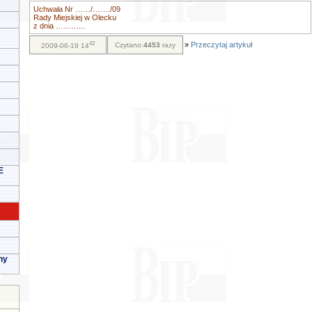
Uchwała Nr ……/……./09
Rady Miejskiej w Olecku
z dnia ………...
42
»
Przeczytaj artykuł
Czytano:
4453
razy
2009-06-19 14
E
ny