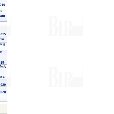
2010
10
natu
 2015
014
ncję
we
015
Rady
017r.
 2020
 2020