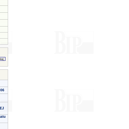
006
EJ
natu