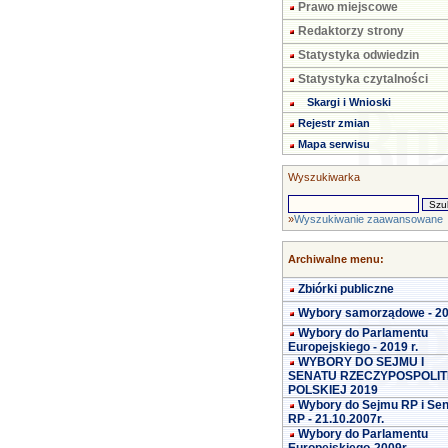
Prawo miejscowe
Redaktorzy strony
Statystyka odwiedzin
Statystyka czytalności
Skargi i Wnioski
Rejestr zmian
Mapa serwisu
Wyszukiwarka
»
Wyszukiwanie zaawansowane
Archiwalne menu:
Zbiórki publiczne
Wybory samorządowe - 2
Wybory do Parlamentu
Europejskiego - 2019 r.
WYBORY DO SEJMU I
SENATU RZECZYPOSPOLIT
POLSKIEJ 2019
Wybory do Sejmu RP i Se
RP - 21.10.2007r.
Wybory do Parlamentu