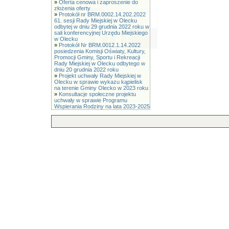
»
Oferta cenowa i zaproszenie do
złożenia oferty
»
Protokół nr BRM.0002.14.202.2022
61. sesji Rady Miejskiej w Olecku
odbytej w dniu 29 grudnia 2022 roku w
sali konferencyjnej Urzędu Miejskiego
w Olecku
»
Protokół Nr BRM.0012.1.14.2022
posiedzenia Komisji Oświaty, Kultury,
Promocji Gminy, Sportu i Rekreacji
Rady Miejskiej w Olecku odbytego w
dniu 20 grudnia 2022 roku
»
Projekt uchwały Rady Miejskiej w
Olecku w sprawie wykazu kąpielisk
na terenie Gminy Olecko w 2023 roku
»
Konsultacje społeczne projektu
uchwały w sprawie Programu
Wspierania Rodziny na lata 2023-2025