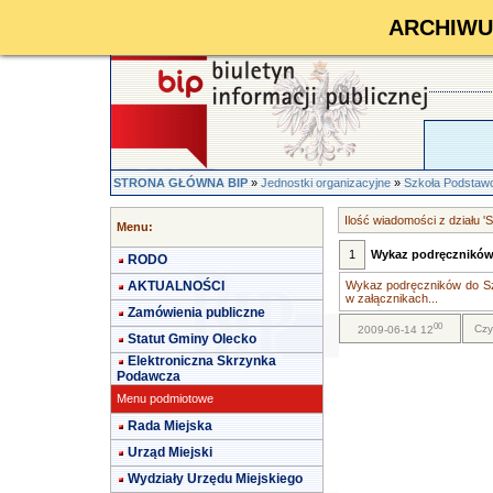
ARCHIWUM 
STRONA GŁÓWNA BIP
»
Jednostki organizacyjne
»
Szkoła Podstaw
Ilość wiadomości z działu 
Menu:
1
Wykaz podręczników n
RODO
AKTUALNOŚCI
Wykaz podręczników do Sz
w załącznikach...
Zamówienia publiczne
00
Czy
2009-06-14 12
Statut Gminy Olecko
Elektroniczna Skrzynka
Podawcza
Menu podmiotowe
Rada Miejska
Urząd Miejski
Wydziały Urzędu Miejskiego