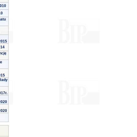
2010
10
natu
 2015
014
ncję
we
015
Rady
017r.
 2020
 2020