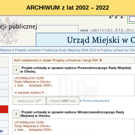
ARCHIWUM z lat 2002 – 2022
0
+
-
A
A
A
Miejska
»
Projekty uchwał
»
V kadencja Rady Miejskiej 2006-2010
»
Projekty uchwał na I S
Ilość wiadomości z działu 'Projekty uchwał na I Sesję RM':
8
Projekt uchwały w sprawie wyboru Przewodniczącego Rady Miejskiej
1
w Olecku.
UCHWAŁA Nr I/1/06
Rady Miejskiej w Olecku
z dnia …. listopada 2006 r.
w sprawie wyboru P...
23
»
Przeczytaj artykuł
Czytano:
4987
razy
2006-11-22 13
Projekt uchwały w sprawie wyboru Wiceprzewodniczącego Rady
2
Miejskiej w Olecku.
UCHWAŁA Nr I/2/06
Rady Miejskiej w Olecku
z dnia …. listopada 2006 r.
go