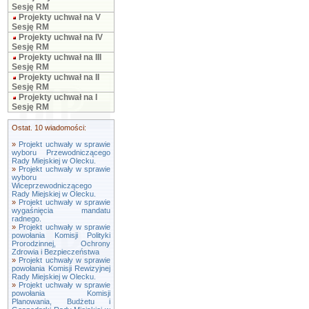
Sesję RM
Projekty uchwał na V
Sesję RM
Projekty uchwał na IV
Sesję RM
Projekty uchwał na III
Sesję RM
Projekty uchwał na II
Sesję RM
Projekty uchwał na I
Sesję RM
Ostat. 10 wiadomości:
»
Projekt uchwały w sprawie
wyboru Przewodniczącego
Rady Miejskiej w Olecku.
»
Projekt uchwały w sprawie
wyboru
Wiceprzewodniczącego
Rady Miejskiej w Olecku.
»
Projekt uchwały w sprawie
wygaśnięcia mandatu
radnego.
»
Projekt uchwały w sprawie
powołania Komisji Polityki
Prorodzinnej, Ochrony
Zdrowia i Bezpieczeństwa
»
Projekt uchwały w sprawie
powołania Komisji Rewizyjnej
Rady Miejskiej w Olecku.
»
Projekt uchwały w sprawie
powołania Komisji
Planowania, Budżetu i