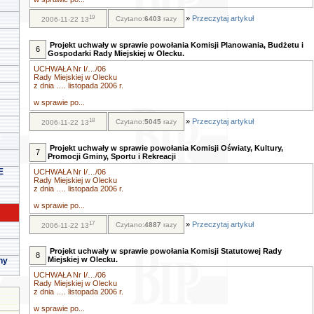
19
»
Przeczytaj artykuł
Czytano:
6403
razy
2006-11-22 13
Projekt uchwały w sprawie powołania Komisji Planowania, Budżetu i
6
Gospodarki Rady Miejskiej w Olecku.
UCHWAŁA Nr I/…/06
Rady Miejskiej w Olecku
z dnia …. listopada 2006 r.
w sprawie po...
18
»
Przeczytaj artykuł
Czytano:
5045
razy
2006-11-22 13
Projekt uchwały w sprawie powołania Komisji Oświaty, Kultury,
7
Promocji Gminy, Sportu i Rekreacji
E
UCHWAŁA Nr I/…/06
Rady Miejskiej w Olecku
z dnia …. listopada 2006 r.
w sprawie po...
17
»
Przeczytaj artykuł
Czytano:
4887
razy
2006-11-22 13
Projekt uchwały w sprawie powołania Komisji Statutowej Rady
8
Miejskiej w Olecku.
ny
UCHWAŁA Nr I/…/06
Rady Miejskiej w Olecku
z dnia …. listopada 2006 r.
w sprawie po...