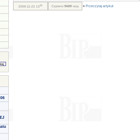
16
»
Przeczytaj artykuł
Czytano:
5689
razy
2006-11-22 13
006
EJ
natu