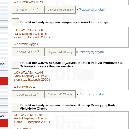
w sprawie wyboru W...
22
»
Przeczytaj artykuł
Czytano:
5085
razy
2006-11-22 13
3
Projekt uchwały w sprawie wygaśnięcia mandatu radnego.
UCHWAŁA Nr I/.../06
Rady Miejskiej w Olecku
z dnia …. listopada 2006 r.
w sprawie wygaś...
21
»
Przeczytaj artykuł
Czytano:
5833
razy
2006-11-22 13
Projekt uchwały w sprawie powołania Komisji Polityki Prorodzinnej,
lne
4
Ochrony Zdrowia i Bezpieczeństwa
UCHWAŁA Nr I/…/06
Rady Miejskiej w Olecku
z dnia …. listopada 2006 r.
w sprawie po...
H
20
»
Przeczytaj artykuł
Czytano:
4967
razy
2006-11-22 13
Projekt uchwały w sprawie powołania Komisji Rewizyjnej Rady
5
Miejskiej w Olecku.
UCHWAŁA Nr I/…/06
owe
Rady Miejskiej w Olecku
z dnia …. listopada 2006 r.
w sprawie po...