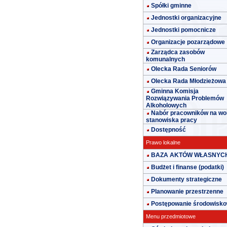
Spółki gminne
Jednostki organizacyjne
Jednostki pomocnicze
Organizacje pozarządowe
Zarządca zasobów
komunalnych
Olecka Rada Seniorów
Olecka Rada Młodzieżowa
Gminna Komisja
Rozwiązywania Problemów
Alkoholowych
Nabór pracowników na wo
stanowiska pracy
Dostępność
Prawo lokalne
BAZA AKTÓW WŁASNYC
Budżet i finanse (podatki)
Dokumenty strategiczne
Planowanie przestrzenne
Postępowanie środowisk
Menu przedmiotowe