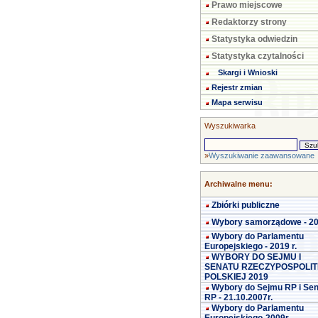
Prawo miejscowe
Redaktorzy strony
Statystyka odwiedzin
Statystyka czytalności
Skargi i Wnioski
Rejestr zmian
Mapa serwisu
Wyszukiwarka
»
Wyszukiwanie zaawansowane
Archiwalne menu:
Zbiórki publiczne
Wybory samorządowe - 2
Wybory do Parlamentu
Europejskiego - 2019 r.
WYBORY DO SEJMU I
SENATU RZECZYPOSPOLIT
POLSKIEJ 2019
Wybory do Sejmu RP i Se
RP - 21.10.2007r.
Wybory do Parlamentu