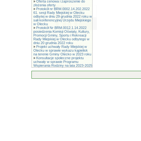
»
Oferta cenowa i zaproszenie do
złożenia oferty
»
Protokół nr BRM.0002.14.202.2022
61. sesji Rady Miejskiej w Olecku
odbytej w dniu 29 grudnia 2022 roku w
sali konferencyjnej Urzędu Miejskiego
w Olecku
»
Protokół Nr BRM.0012.1.14.2022
posiedzenia Komisji Oświaty, Kultury,
Promocji Gminy, Sportu i Rekreacji
Rady Miejskiej w Olecku odbytego w
dniu 20 grudnia 2022 roku
»
Projekt uchwały Rady Miejskiej w
Olecku w sprawie wykazu kąpielisk
na terenie Gminy Olecko w 2023 roku
»
Konsultacje społeczne projektu
uchwały w sprawie Programu
Wspierania Rodziny na lata 2023-2025