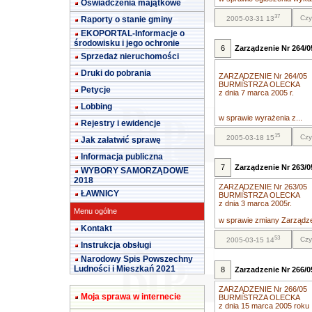
Oświadczenia majątkowe
37
Czy
Raporty o stanie gminy
2005-03-31 13
EKOPORTAL-Informacje o
środowisku i jego ochronie
6
Zarządzenie Nr 264/05
Sprzedaż nieruchomości
Druki do pobrania
ZARZĄDZENIE Nr 264/05
BURMISTRZA OLECKA
Petycje
z dnia 7 marca 2005 r.
Lobbing
w sprawie wyrażenia z...
Rejestry i ewidencje
15
Czy
2005-03-18 15
Jak załatwić sprawę
Informacja publiczna
7
Zarządzenie Nr 263/05
WYBORY SAMORZĄDOWE
2018
ZARZĄDZENIE Nr 263/05
ŁAWNICY
BURMISTRZA OLECKA
z dnia 3 marca 2005r.
Menu ogólne
w sprawie zmiany Zarządzen
Kontakt
53
Czy
2005-03-15 14
Instrukcja obsługi
Narodowy Spis Powszechny
Ludności i Mieszkań 2021
8
Zarzadzenie Nr 266/05
ZARZĄDZENIE Nr 266/05
Moja sprawa w internecie
BURMISTRZA OLECKA
z dnia 15 marca 2005 roku