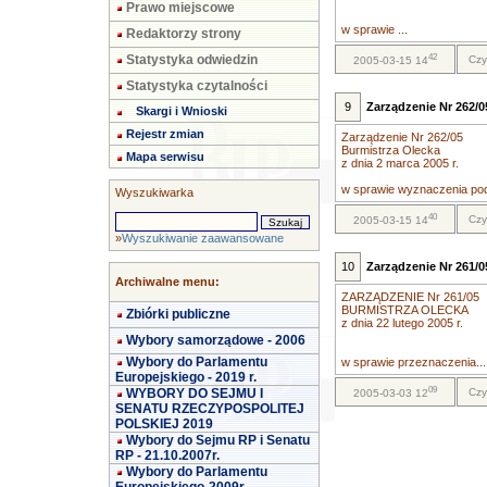
Prawo miejscowe
w sprawie ...
Redaktorzy strony
42
Statystyka odwiedzin
Czy
2005-03-15 14
Statystyka czytalności
9
Zarządzenie Nr 262/05
Skargi i Wnioski
Rejestr zmian
Zarządzenie Nr 262/05
Burmistrza Olecka
Mapa serwisu
z dnia 2 marca 2005 r.
w sprawie wyznaczenia pod
Wyszukiwarka
40
Czy
2005-03-15 14
»
Wyszukiwanie zaawansowane
10
Zarządzenie Nr 261/05
Archiwalne menu:
ZARZĄDZENIE Nr 261/05
BURMISTRZA OLECKA
Zbiórki publiczne
z dnia 22 lutego 2005 r.
Wybory samorządowe - 2006
Wybory do Parlamentu
w sprawie przeznaczenia...
Europejskiego - 2019 r.
09
WYBORY DO SEJMU I
Czy
2005-03-03 12
SENATU RZECZYPOSPOLITEJ
POLSKIEJ 2019
Wybory do Sejmu RP i Senatu
RP - 21.10.2007r.
Wybory do Parlamentu