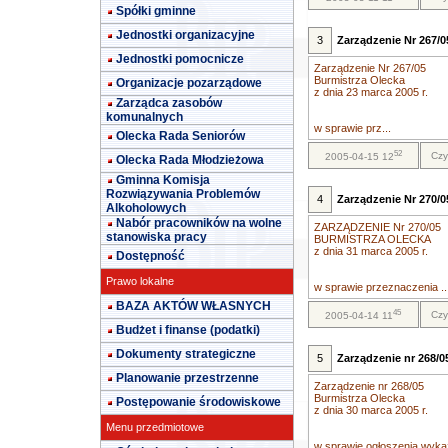
Spółki gminne
Jednostki organizacyjne
3
Zarządzenie Nr 267/0
Jednostki pomocnicze
Zarządzenie Nr 267/05
Burmistrza Olecka
Organizacje pozarządowe
z dnia 23 marca 2005 r.
Zarządca zasobów
komunalnych
w sprawie prz...
Olecka Rada Seniorów
52
Czy
2005-04-15 12
Olecka Rada Młodzieżowa
Gminna Komisja
Rozwiązywania Problemów
4
Zarządzenie Nr 270/05
Alkoholowych
Nabór pracowników na wolne
ZARZĄDZENIE Nr 270/05
stanowiska pracy
BURMISTRZA OLECKA
z dnia 31 marca 2005 r.
Dostępność
Prawo lokalne
w sprawie przeznaczenia ..
BAZA AKTÓW WŁASNYCH
45
Czy
2005-04-14 11
Budżet i finanse (podatki)
Dokumenty strategiczne
5
Zarządzenie nr 268/0
Planowanie przestrzenne
Zarządzenie nr 268/05
Burmistrza Olecka
Postępowanie środowiskowe
z dnia 30 marca 2005 r.
Menu przedmiotowe
w sprawie ogłoszenia wykaz