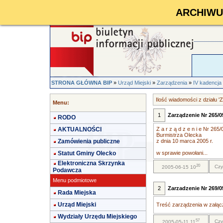
ARCHIWUM 
STRONA GŁÓWNA BIP
»
Urząd Miejski
»
Zarządzenia
»
IV kadencja
Ilość wiadomości z działu '
Menu:
1
Zarządzenie Nr 265/05
RODO
AKTUALNOŚCI
Z a r z ą d z e n i e Nr 265/
Burmistrza Olecka
Zamówienia publiczne
z dnia 10 marca 2005 r.
Statut Gminy Olecko
w sprawie powołani...
Elektroniczna Skrzynka
20
Czy
2005-06-15 10
Podawcza
Menu podmiotowe
2
Zarzadzenie Nr 269/05
Rada Miejska
Urząd Miejski
Treść zarządzenia w załącz
Wydziały Urzędu Miejskiego
57
Czy
2005-05-11 11