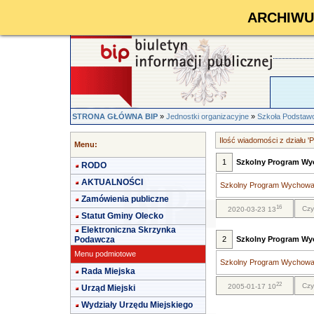
ARCHIWUM 
STRONA GŁÓWNA BIP
»
Jednostki organizacyjne
»
Szkoła Podstaw
Ilość wiadomości z działu
Menu:
1
Szkolny Program Wyc
RODO
AKTUALNOŚCI
Szkolny Program Wychowawc
Zamówienia publiczne
16
Czy
2020-03-23 13
Statut Gminy Olecko
Elektroniczna Skrzynka
Podawcza
2
Szkolny Program W
Menu podmiotowe
Szkolny Program Wychowaw
Rada Miejska
22
Czy
2005-01-17 10
Urząd Miejski
Wydziały Urzędu Miejskiego