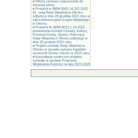
»
Oferta cenowa i zaproszenie do
złożenia oferty
»
Protokół nr BRM.0002.14.202.2022
61. sesji Rady Miejskiej w Olecku
odbytej w dniu 29 grudnia 2022 roku w
sali konferencyjnej Urzędu Miejskiego
w Olecku
»
Protokół Nr BRM.0012.1.14.2022
posiedzenia Komisji Oświaty, Kultury,
Promocji Gminy, Sportu i Rekreacji
Rady Miejskiej w Olecku odbytego w
dniu 20 grudnia 2022 roku
»
Projekt uchwały Rady Miejskiej w
Olecku w sprawie wykazu kąpielisk
na terenie Gminy Olecko w 2023 roku
»
Konsultacje społeczne projektu
uchwały w sprawie Programu
Wspierania Rodziny na lata 2023-2025