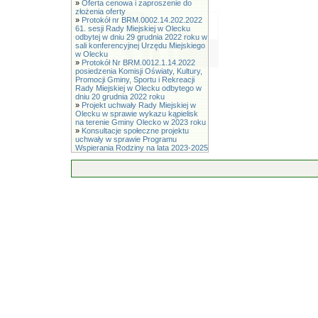
»
Oferta cenowa i zaproszenie do
złożenia oferty
»
Protokół nr BRM.0002.14.202.2022
61. sesji Rady Miejskiej w Olecku
odbytej w dniu 29 grudnia 2022 roku w
sali konferencyjnej Urzędu Miejskiego
w Olecku
»
Protokół Nr BRM.0012.1.14.2022
posiedzenia Komisji Oświaty, Kultury,
Promocji Gminy, Sportu i Rekreacji
Rady Miejskiej w Olecku odbytego w
dniu 20 grudnia 2022 roku
»
Projekt uchwały Rady Miejskiej w
Olecku w sprawie wykazu kąpielisk
na terenie Gminy Olecko w 2023 roku
»
Konsultacje społeczne projektu
uchwały w sprawie Programu
Wspierania Rodziny na lata 2023-2025