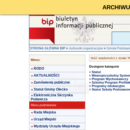
ARCHIWUM 
STRONA GŁÓWNA BIP
»
Jednostki organizacyjne
»
Szkoła Podstaw
Ilość wiadomości z działu 
Menu:
Dostępne kategorie
RODO
»
Statut
AKTUALNOŚCI
»
Wewnątrzszkolny System
»
Program Wychowawczy
Zamówienia publiczne
»
Szkolny Program Profilak
»
Programy edukacyjne
Statut Gminy Olecko
»
Statut Szkoły Podstawow
Elektroniczna Skrzynka
Podawcza
Menu podmiotowe
Rada Miejska
Urząd Miejski
Wydziały Urzędu Miejskiego