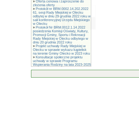
»
Oferta cenowa i zaproszenie do
złożenia oferty
»
Protokół nr BRM.0002.14.202.2022
61. sesji Rady Miejskiej w Olecku
odbytej w dniu 29 grudnia 2022 roku w
sali konferencyjnej Urzędu Miejskiego
w Olecku
»
Protokół Nr BRM.0012.1.14.2022
posiedzenia Komisji Oświaty, Kultury,
Promocji Gminy, Sportu i Rekreacji
Rady Miejskiej w Olecku odbytego w
dniu 20 grudnia 2022 roku
»
Projekt uchwały Rady Miejskiej w
Olecku w sprawie wykazu kąpielisk
na terenie Gminy Olecko w 2023 roku
»
Konsultacje społeczne projektu
uchwały w sprawie Programu
Wspierania Rodziny na lata 2023-2025