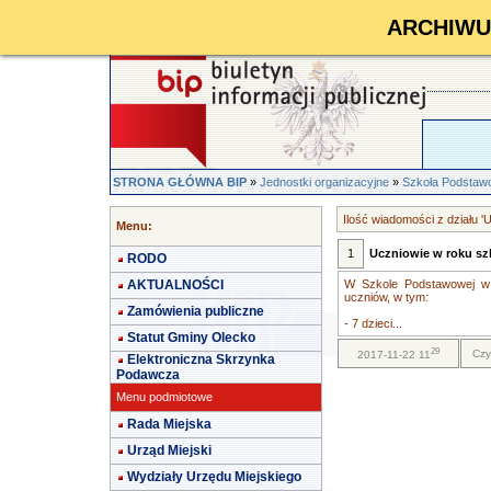
ARCHIWUM 
STRONA GŁÓWNA BIP
»
Jednostki organizacyjne
»
Szkoła Podstawo
Ilość wiadomości z działu 'U
Menu:
1
Uczniowie w roku sz
RODO
AKTUALNOŚCI
W Szkole Podstawowej w 
uczniów, w tym:
Zamówienia publiczne
- 7 dzieci...
Statut Gminy Olecko
29
Czy
2017-11-22 11
Elektroniczna Skrzynka
Podawcza
Menu podmiotowe
Rada Miejska
Urząd Miejski
Wydziały Urzędu Miejskiego