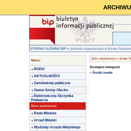
ARCHIWUM 
STRONA GŁÓWNA BIP
»
Jednostki organizacyjne
»
Szkoła Podstawo
Ilość wiadomości z działu 'M
Menu:
Dostępne kategorie
RODO
»
Środki trwałe
AKTUALNOŚCI
Zamówienia publiczne
Statut Gminy Olecko
Elektroniczna Skrzynka
Podawcza
Menu podmiotowe
Rada Miejska
Urząd Miejski
Wydziały Urzędu Miejskiego