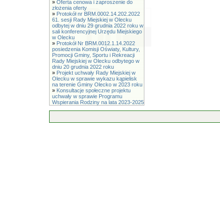
»
Oferta cenowa i zaproszenie do
złożenia oferty
»
Protokół nr BRM.0002.14.202.2022
61. sesji Rady Miejskiej w Olecku
odbytej w dniu 29 grudnia 2022 roku w
sali konferencyjnej Urzędu Miejskiego
w Olecku
»
Protokół Nr BRM.0012.1.14.2022
posiedzenia Komisji Oświaty, Kultury,
Promocji Gminy, Sportu i Rekreacji
Rady Miejskiej w Olecku odbytego w
dniu 20 grudnia 2022 roku
»
Projekt uchwały Rady Miejskiej w
Olecku w sprawie wykazu kąpielisk
na terenie Gminy Olecko w 2023 roku
»
Konsultacje społeczne projektu
uchwały w sprawie Programu
Wspierania Rodziny na lata 2023-2025