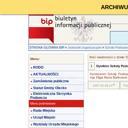
ARCHIWUM 
STRONA GŁÓWNA BIP
»
Jednostki organizacyjne
»
Szkoła Podstawo
Ilość wiadomości z działu 'D
Menu:
1
Dyrektor Szkoły Pod
RODO
AKTUALNOŚCI
Dyrektorem Szkoły Podsta
mgr Eligia Marta Bańkowsk.
Zamówienia publiczne
45
Czy
2007-01-09 21
Statut Gminy Olecko
Elektroniczna Skrzynka
Podawcza
Menu podmiotowe
Rada Miejska
Urząd Miejski
Wydziały Urzędu Miejskiego