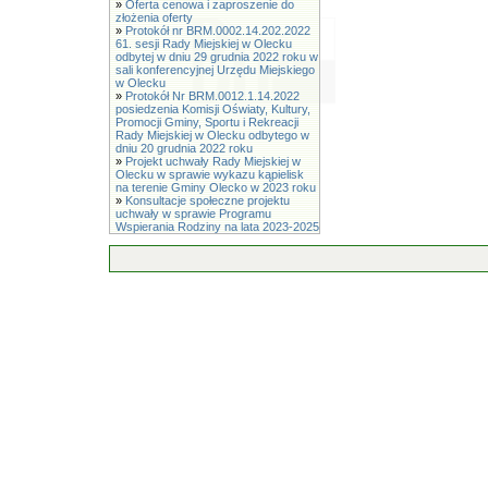
»
Oferta cenowa i zaproszenie do
złożenia oferty
»
Protokół nr BRM.0002.14.202.2022
61. sesji Rady Miejskiej w Olecku
odbytej w dniu 29 grudnia 2022 roku w
sali konferencyjnej Urzędu Miejskiego
w Olecku
»
Protokół Nr BRM.0012.1.14.2022
posiedzenia Komisji Oświaty, Kultury,
Promocji Gminy, Sportu i Rekreacji
Rady Miejskiej w Olecku odbytego w
dniu 20 grudnia 2022 roku
»
Projekt uchwały Rady Miejskiej w
Olecku w sprawie wykazu kąpielisk
na terenie Gminy Olecko w 2023 roku
»
Konsultacje społeczne projektu
uchwały w sprawie Programu
Wspierania Rodziny na lata 2023-2025