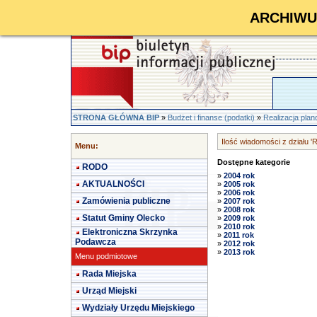
ARCHIWUM 
STRONA GŁÓWNA BIP
»
Budżet i finanse (podatki)
»
Realizacja pl
Ilość wiadomości z działu 
Menu:
Dostępne kategorie
RODO
»
2004 rok
AKTUALNOŚCI
»
2005 rok
»
2006 rok
Zamówienia publiczne
»
2007 rok
»
2008 rok
Statut Gminy Olecko
»
2009 rok
»
2010 rok
Elektroniczna Skrzynka
»
2011 rok
Podawcza
»
2012 rok
»
2013 rok
Menu podmiotowe
Rada Miejska
Urząd Miejski
Wydziały Urzędu Miejskiego