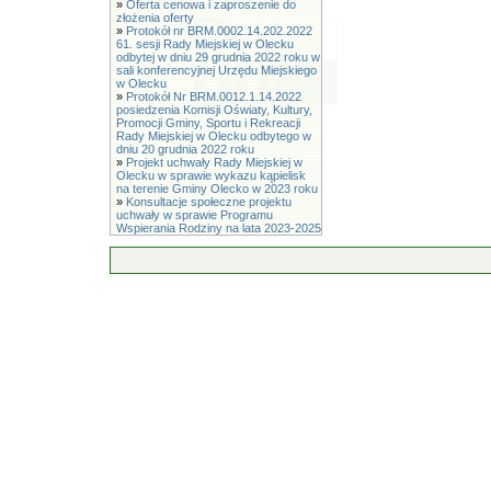
»
Oferta cenowa i zaproszenie do
złożenia oferty
»
Protokół nr BRM.0002.14.202.2022
61. sesji Rady Miejskiej w Olecku
odbytej w dniu 29 grudnia 2022 roku w
sali konferencyjnej Urzędu Miejskiego
w Olecku
»
Protokół Nr BRM.0012.1.14.2022
posiedzenia Komisji Oświaty, Kultury,
Promocji Gminy, Sportu i Rekreacji
Rady Miejskiej w Olecku odbytego w
dniu 20 grudnia 2022 roku
»
Projekt uchwały Rady Miejskiej w
Olecku w sprawie wykazu kąpielisk
na terenie Gminy Olecko w 2023 roku
»
Konsultacje społeczne projektu
uchwały w sprawie Programu
Wspierania Rodziny na lata 2023-2025