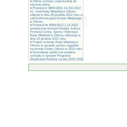
»
Oferta cenowa i zaproszenie do
złożenia oferty
»
Protokół nr BRM.0002.14.202.2022
61. sesji Rady Miejskiej w Olecku
odbytej w dniu 29 grudnia 2022 roku w
sali konferencyjnej Urzędu Miejskiego
w Olecku
»
Protokół Nr BRM.0012.1.14.2022
posiedzenia Komisji Oświaty, Kultury,
Promocji Gminy, Sportu i Rekreacji
Rady Miejskiej w Olecku odbytego w
dniu 20 grudnia 2022 roku
»
Projekt uchwały Rady Miejskiej w
Olecku w sprawie wykazu kąpielisk
na terenie Gminy Olecko w 2023 roku
»
Konsultacje społeczne projektu
uchwały w sprawie Programu
Wspierania Rodziny na lata 2023-2025