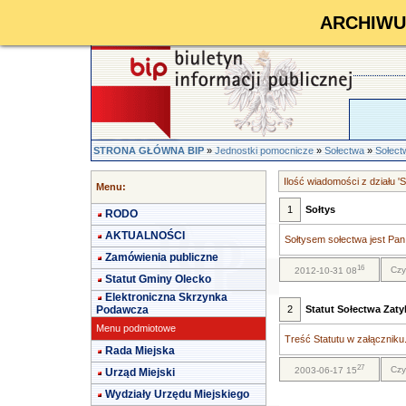
ARCHIWUM 
STRONA GŁÓWNA BIP
»
Jednostki pomocnicze
»
Sołectwa
»
Sołect
Ilość wiadomości z działu '
Menu:
1
Sołtys
RODO
AKTUALNOŚCI
Sołtysem sołectwa jest Pan
Zamówienia publiczne
16
Czy
2012-10-31 08
Statut Gminy Olecko
Elektroniczna Skrzynka
Podawcza
2
Statut Sołectwa Zaty
Menu podmiotowe
Treść Statutu w załączniku.
Rada Miejska
27
Czy
2003-06-17 15
Urząd Miejski
Wydziały Urzędu Miejskiego