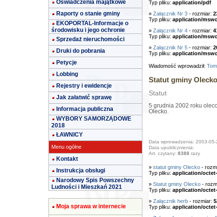
Oświadczenia majątkowe
Typ pliku:
application/pdf
Raporty o stanie gminy
»
Załącznik Nr 3
- rozmiar:
2
Typ pliku:
application/msw
EKOPORTAL-Informacje o
środowisku i jego ochronie
»
Załącznik Nr 4
- rozmiar:
4
Typ pliku:
application/msw
Sprzedaż nieruchomości
»
Załącznik Nr 5
- rozmiar:
2
Druki do pobrania
Typ pliku:
application/msw
Petycje
Wiadomość wprowadził:
Tom
Lobbing
Statut gminy Oleck
Rejestry i ewidencje
Statut
Jak załatwić sprawę
5 grudnia 2002 roku olecc
Informacja publiczna
Olecko.
WYBORY SAMORZĄDOWE
2018
ŁAWNICY
Data wprowadzenia: 2003-05-
Menu ogólne
Data upublicznienia:
Art. czytany:
8388
razy
Kontakt
»
statut gminy Olecko
- rozm
Instrukcja obsługi
Typ pliku:
application/octet
Narodowy Spis Powszechny
»
Statut gminy Olecko
- rozm
Ludności i Mieszkań 2021
Typ pliku:
application/octet
»
Załącznik herb
- rozmiar:
5
Moja sprawa w internecie
Typ pliku:
application/octet