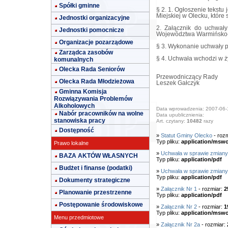
Spółki gminne
§ 2. 1. Ogłoszenie tekstu
Miejskiej w Olecku, które 
Jednostki organizacyjne
2. Załącznik do uchwał
Jednostki pomocnicze
Województwa Warmińsko-
Organizacje pozarządowe
§ 3. Wykonanie uchwały p
Zarządca zasobów
§ 4. Uchwała wchodzi w ż
komunalnych
Olecka Rada Seniorów
Przewodniczący Rady
Olecka Rada Młodzieżowa
Leszek Gałczyk
Gminna Komisja
Rozwiązywania Problemów
Alkoholowych
Data wprowadzenia: 2007-06-
Nabór pracowników na wolne
Data upublicznienia:
stanowiska pracy
Art. czytany:
10482
razy
Dostępność
»
Statut Gminy Olecko
- roz
Typ pliku:
application/msw
Prawo lokalne
»
Uchwała w sprawie zmiany
BAZA AKTÓW WŁASNYCH
Typ pliku:
application/pdf
Budżet i finanse (podatki)
»
Uchwała w sprawie zmiany
Typ pliku:
application/pdf
Dokumenty strategiczne
»
Załącznik Nr 1
- rozmiar:
2
Planowanie przestrzenne
Typ pliku:
application/pdf
Postępowanie środowiskowe
»
Załącznik Nr 2
- rozmiar:
1
Typ pliku:
application/msw
Menu przedmiotowe
»
Załącznik Nr 2a
- rozmiar: