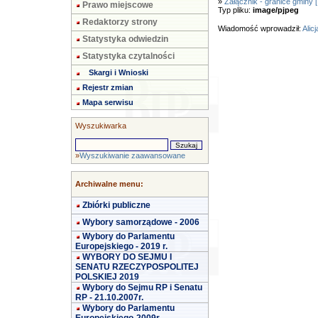
»
Załącznik - granice gminy [*
Prawo miejscowe
Typ pliku:
image/pjpeg
Redaktorzy strony
Wiadomość wprowadził:
Alic
Statystyka odwiedzin
Statystyka czytalności
Skargi i Wnioski
Rejestr zmian
Mapa serwisu
Wyszukiwarka
»
Wyszukiwanie zaawansowane
Archiwalne menu:
Zbiórki publiczne
Wybory samorządowe - 2006
Wybory do Parlamentu
Europejskiego - 2019 r.
WYBORY DO SEJMU I
SENATU RZECZYPOSPOLITEJ
POLSKIEJ 2019
Wybory do Sejmu RP i Senatu
RP - 21.10.2007r.
Wybory do Parlamentu