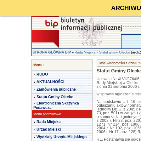
ARCHIWUM 
STRONA GŁÓWNA BIP
»
Rada Miejska
»
Statut gminy Olecko
(arch.
Ilość wiadomości z działu '
Menu:
Statut Gminy Oleck
RODO
Uchwała Nr XLVII/376/06
AKTUALNOŚCI
Rady Miejskiej w Olecku
z dnia 31 sierpnia 2006 r.
Zamówienia publiczne
w sprawie ogłoszenia teks
Statut Gminy Olecko
Na podstawie art. 16 us
Elektroniczna Skrzynka
ogłaszaniu aktów normaty
Podawcza
jednolity Dz. U. z 2005 r.
73, poz. 501) w związku z 
Menu podmiotowe
o samorządzie gminnym (tek
z 2002 r. Nr 23, poz. 220
Rada Miejska
1271, Nr 214, poz. 1806, 
2004 r. Nr 102, poz. 1055
Urząd Miejski
2006 r. Nr 17, poz. 128) 
Wydziały Urzędu Miejskiego
§ 1. Postanawia się ogłosi