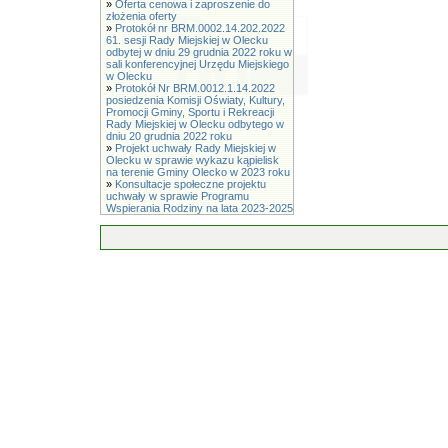
»
Oferta cenowa i zaproszenie do
złożenia oferty
»
Protokół nr BRM.0002.14.202.2022
61. sesji Rady Miejskiej w Olecku
odbytej w dniu 29 grudnia 2022 roku w
sali konferencyjnej Urzędu Miejskiego
w Olecku
»
Protokół Nr BRM.0012.1.14.2022
posiedzenia Komisji Oświaty, Kultury,
Promocji Gminy, Sportu i Rekreacji
Rady Miejskiej w Olecku odbytego w
dniu 20 grudnia 2022 roku
»
Projekt uchwały Rady Miejskiej w
Olecku w sprawie wykazu kąpielisk
na terenie Gminy Olecko w 2023 roku
»
Konsultacje społeczne projektu
uchwały w sprawie Programu
Wspierania Rodziny na lata 2023-2025