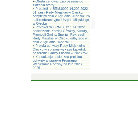
»
Oferta cenowa i zaproszenie do
złożenia oferty
»
Protokół nr BRM.0002.14.202.2022
61. sesji Rady Miejskiej w Olecku
odbytej w dniu 29 grudnia 2022 roku w
sali konferencyjnej Urzędu Miejskiego
w Olecku
»
Protokół Nr BRM.0012.1.14.2022
posiedzenia Komisji Oświaty, Kultury,
Promocji Gminy, Sportu i Rekreacji
Rady Miejskiej w Olecku odbytego w
dniu 20 grudnia 2022 roku
»
Projekt uchwały Rady Miejskiej w
Olecku w sprawie wykazu kąpielisk
na terenie Gminy Olecko w 2023 roku
»
Konsultacje społeczne projektu
uchwały w sprawie Programu
Wspierania Rodziny na lata 2023-
2025