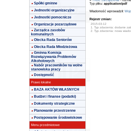
»
Treść zarządzenia
- rozmi
Spółki gminne
Typ pliku:
application/pdf
Jednostki organizacyjne
Wiadomość wprowadził:
Wojc
Jednostki pomocnicze
Rejestr zmian:
Organizacje pozarządowe
2015-03-12
1. Typ zdarzenia: dodanie załą
Zarządca zasobów
2. Typ zdarzenia: nowa wiad
komunalnych
Olecka Rada Seniorów
Olecka Rada Młodzieżowa
Gminna Komisja
Rozwiązywania Problemów
Alkoholowych
Nabór pracowników na wolne
stanowiska pracy
Dostępność
Prawo lokalne
BAZA AKTÓW WŁASNYCH
Budżet i finanse (podatki)
Dokumenty strategiczne
Planowanie przestrzenne
Postępowanie środowiskowe
Menu przedmiotowe