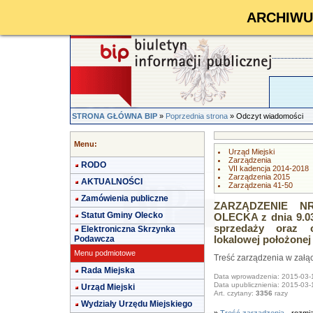
ARCHIWUM 
STRONA GŁÓWNA BIP
»
Poprzednia strona
» Odczyt wiadomości
Menu:
Urząd Miejski
Zarządzenia
RODO
VII kadencja 2014-2018
Zarządzenia 2015
AKTUALNOŚCI
Zarządzenia 41-50
Zamówienia publiczne
ZARZĄDZENIE NR
Statut Gminy Olecko
OLECKA z dnia 9.03
sprzedaży oraz o
Elektroniczna Skrzynka
Podawcza
lokalowej położonej
Menu podmiotowe
Treść zarządzenia w załą
Rada Miejska
Data wprowadzenia: 2015-03-
Data upublicznienia: 2015-03-
Urząd Miejski
Art. czytany:
3356
razy
Wydziały Urzędu Miejskiego