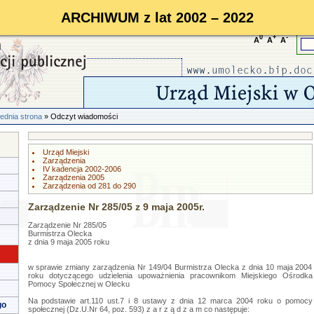
ARCHIWUM z lat 2002 – 2022
0
+
-
A
A
A
ednia strona
» Odczyt wiadomości
Urząd Miejski
Zarządzenia
IV kadencja 2002-2006
Zarządzenia 2005
Zarządzenia od 281 do 290
Zarządzenie Nr 285/05 z 9 maja 2005r.
Zarządzenie Nr 285/05
Burmistrza Olecka
z dnia 9 maja 2005 roku
w sprawie zmiany zarządzenia Nr 149/04 Burmistrza Olecka z dnia 10 maja 2004
roku dotyczącego udzielenia upoważnienia pracownikom Miejskiego Ośrodka
Pomocy Społecznej w Olecku
Na podstawie art.110 ust.7 i 8 ustawy z dnia 12 marca 2004 roku o pomocy
go
społecznej (Dz.U.Nr 64, poz. 593) z a r z ą d z a m co następuje: