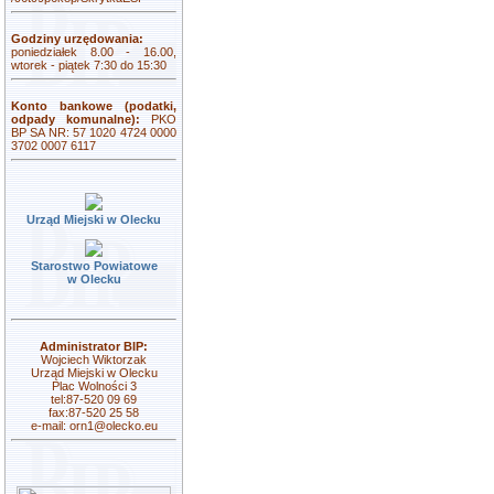
Godziny urzędowania:
poniedziałek 8.00 - 16.00,
wtorek - piątek 7:30 do 15:30
Konto bankowe (podatki,
odpady komunalne):
PKO
BP SA NR: 57 1020 4724 0000
3702 0007 6117
Urząd Miejski w Olecku
Starostwo Powiatowe
w Olecku
Administrator BIP:
Wojciech Wiktorzak
Urząd Miejski w Olecku
Plac Wolności 3
tel:87-520 09 69
fax:87-520 25 58
e-mail:
orn1@olecko.eu