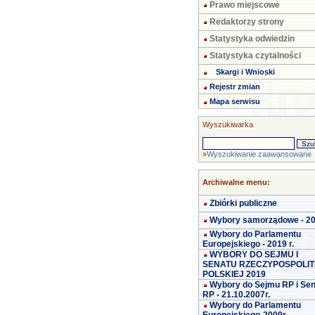
Prawo miejscowe
Redaktorzy strony
Statystyka odwiedzin
Statystyka czytalności
Skargi i Wnioski
Rejestr zmian
Mapa serwisu
Wyszukiwarka
»
Wyszukiwanie zaawansowane
Archiwalne menu:
Zbiórki publiczne
Wybory samorządowe - 2
Wybory do Parlamentu
Europejskiego - 2019 r.
WYBORY DO SEJMU I
SENATU RZECZYPOSPOLIT
POLSKIEJ 2019
Wybory do Sejmu RP i Se
RP - 21.10.2007r.
Wybory do Parlamentu