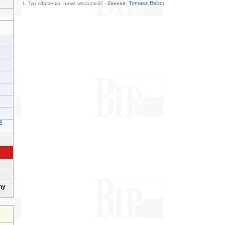
Tomasz Bellon
1. Typ zdarzenia: nowa wiadomość -
Zmienił:
E
ny