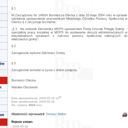
§ 1
W Zarządzeniu Nr 149/04 Burmistrza Olecka z dnia 10 maja 2004 roku w sprawie
udzielenia upoważnienia pracownikom Miejskiego Ośrodka Pomocy Społecznej w
Olecku § 2 otrzymuje brzmienie:
„§ 2 . Na wniosek Kierownika MOPS upoważniam Panią Urszulę Pelagię Sulimę –
specjalistę pracy socjalnej w MOPS do wydawania decyzji administracyjnych w
indywidualnych sprawach z zakresu pomocy społecznej należących do
właściwości gminy”.
§ 2
Zarządzenie wykona Sekretarz Gminy.
§ 3
lne
Zarządzenie wchodzi w życie z dniem podjęcia.
Burmistrz Olecka
H
Wacław Olszewski
56
Data wprowadzenia: 2005-05-18 12
Data upublicznienia: 2005-05-18
Art. czytany:
4524
razy
Wiadomość wprowadził:
Tomasz Bellon
owe
Rejestr zmian:
2005-05-18