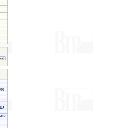
006
EJ
natu