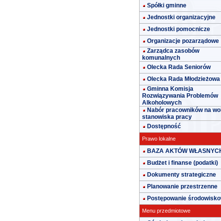
Spółki gminne
Jednostki organizacyjne
Jednostki pomocnicze
Organizacje pozarządowe
Zarządca zasobów
komunalnych
Olecka Rada Seniorów
Olecka Rada Młodzieżowa
Gminna Komisja
Rozwiązywania Problemów
Alkoholowych
Nabór pracowników na wo
stanowiska pracy
Dostępność
Prawo lokalne
BAZA AKTÓW WŁASNYC
Budżet i finanse (podatki)
Dokumenty strategiczne
Planowanie przestrzenne
Postępowanie środowisk
Menu przedmiotowe