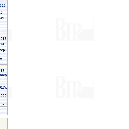
2010
10
natu
 2015
014
ncję
we
015
Rady
017r.
 2020
 2020