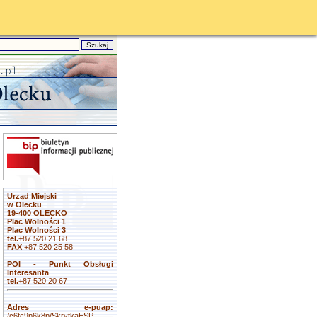
Urząd Miejski
w Olecku
19-400 OLECKO
Plac Wolności 1
Plac Wolności 3
tel.
+87 520 21 68
FAX
+87 520 25 58
POI - Punkt Obsługi
Interesanta
tel.
+87 520 20 67
Adres e-puap:
/c6tc9p6k8p/SkrytkaESP